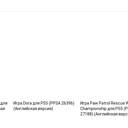
 для
Игра Dora для PS5 (PPSA 26396)
Игра Paw Patrol Rescue 
кая
(Английская версия)
Championship для PS5 (
27188) (Английская верс