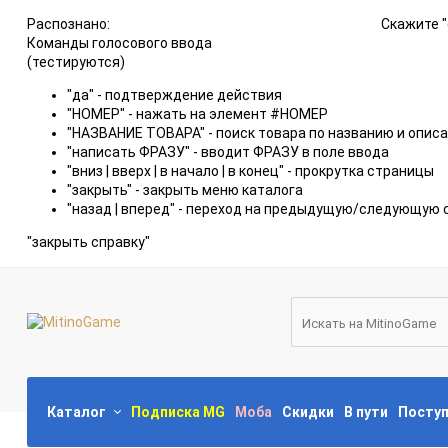
Распознано:
Скажите "
Команды голосового ввода
(тестируются)
"да" - подтверждение действия
"НОМЕР" - нажать на элемент #НОМЕР
"НАЗВАНИЕ ТОВАРА" - поиск товара по названию и опис
"написать ФРАЗУ" - вводит ФРАЗУ в поле ввода
"вниз | вверх | в начало | в конец" - прокрутка страницы
"закрыть" - закрыть меню каталога
"назад | вперед" - переход на предыдущую/следующую 
"закрыть справку"
Каталог
Подписка MG
Моба
Скидки
В пути
Посту