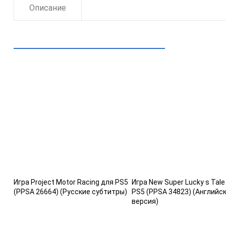
Описание
Рекомендуем посмотреть
Игра Project Motor Racing для PS5
Игра New Super Lucky s Tale
(PPSA 26664) (Русские субтитры)
PS5 (PPSA 34823) (Английс
версия)