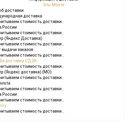
Эль-Монте
об доставки
ународная доставка
читываем стоимость доставки...
а России
читываем стоимость доставки...
ер (Яндекс Доставка)
читываем стоимость доставки...
т выдачи заказов
do
читываем стоимость доставки...
ба доставки СДЭК
[23]
Игры
[175]
Аксессуары
[37]
читываем стоимость доставки...
ер (Яндекс доставка) (МО)
 2
[1]
Игры
[30]
Аксессуары
[10]
читываем стоимость доставки...
vista
читываем стоимость доставки...
а России
читываем стоимость доставки...
rry
читываем стоимость доставки...