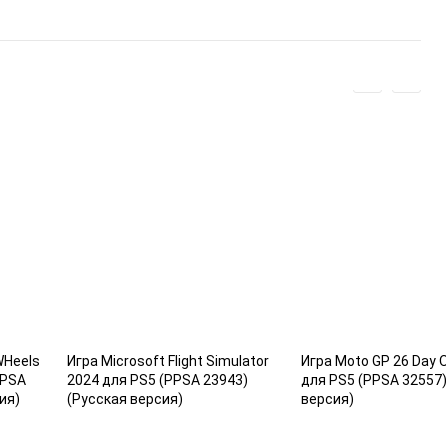
WHeels
Игра Microsoft Flight Simulator
Игра Moto GP 26 Day O
PPSA
2024 для PS5 (PPSA 23943)
для PS5 (PPSA 32557)
ия)
(Русская версия)
версия)