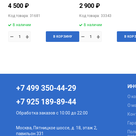
4 500 ₽
2 900 ₽
Код товара: 31681
Код товара: 33343
В наличии
В наличии
–
+
–
+
В КОРЗИНУ
В КОР
ИН
+7 499 350-44-29
О к
+7 925 189-89-44
О м
Обработка заказов с 10:00 до 22:00
Кон
Гар
Москва, Пятницкое шоссе, д. 18, этаж 2,
Пол
павильон 331