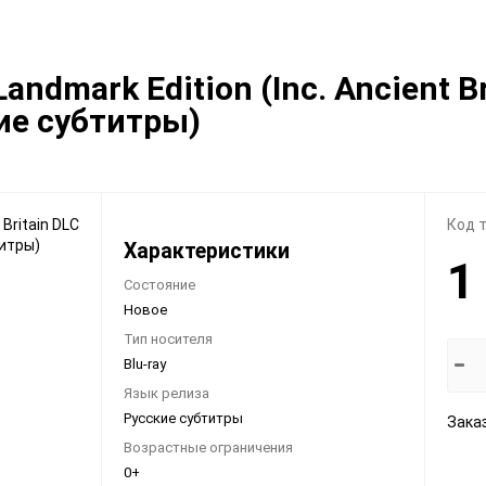
Видеоигры
Запчасти
ndmark Edition (Inc. Ancient Br
Microsoft Xbox
Microsoft Xbox
ие субтитры)
Nintendo
Nintendo
Sony PlayStation
Sony PlayStation
Разные 8 и 16 бит
Разные
Код 
Характеристики
1
Состояние
Новое
Тип носителя
Моба-каталог
Blu-ray
Бронефоны
Язык релиза
Русские субтитры
Заказ
Игровые модели
Возрастные ограничения
Наушники
0+