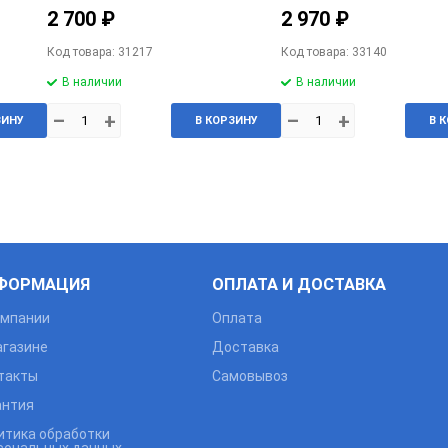
2 700 ₽
2 970 ₽
Код товара: 31217
Код товара: 33140
В наличии
В наличии
–
+
–
+
ЗИНУ
В КОРЗИНУ
В 
ФОРМАЦИЯ
ОПЛАТА И ДОСТАВКА
омпании
Оплата
агазине
Доставка
такты
Самовывоз
антия
итика обработки