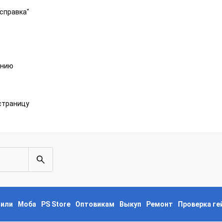
справка"
анию
страницу
пили
Моба
PS Store
Оптовикам
Выкуп
Ремонт
Проверка г