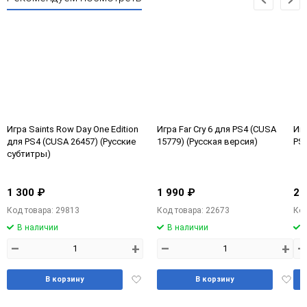
Игра Saints Row Day One Edition
Игра Far Cry 6 для PS4 (CUSA
Игр
для PS4 (CUSA 26457) (Русские
15779) (Русская версия)
PS4
субтитры)
1 300 ₽
1 990 ₽
2 
Код товара: 29813
Код товара: 22673
Код
В наличии
В наличии
–
+
–
+
–
Добавить
Доба
В корзину
В корзину
в
в
избранное
избра