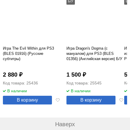
Б/У
Б/
Игра The Evil Within для PS3
Игра Dragon's Dogma (с
Иг
(BLES 01916) (Русские
мануалом) для PS3 (BLES
из
субтитры)
01356) (Английская версия) Б/У
PS
вер
2 880 ₽
1 500 ₽
5 
Код товара: 25436
Код товара: 25545
Ко
В наличии
В наличии
Добавить
Добав
В корзину
В корзину
в
в
избранное
избра
Наверх