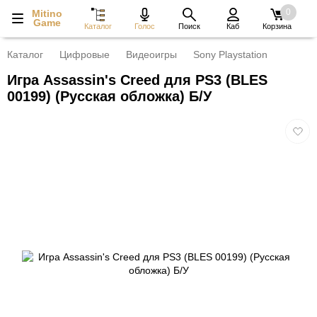
0
Mitino
Game
Каталог
Голос
Поиск
Каб
Корзина
Каталог
Цифровые
Видеоигры
Sony Playstation
Игра Assassin's Creed для PS3 (BLES
00199) (Русская обложка) Б/У
Добав
в
избра